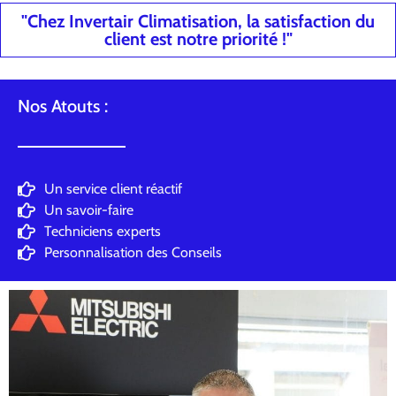
"Chez Invertair Climatisation, la satisfaction du
client est notre priorité !"
Nos Atouts :
Un service client réactif
Un savoir-faire
Techniciens experts
Personnalisation des Conseils