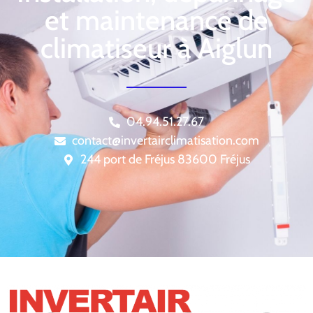
et maintenance de
climatiseur à Aiglun
04.94.51.27.67
contact@invertairclimatisation.com
244 port de Fréjus 83600 Fréjus