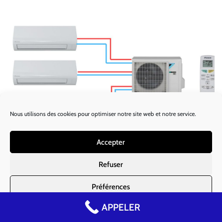
Nous utilisons des cookies pour optimiser notre site web et notre service.
Avantages :
Accepter
Contrôle individuel de la température dans
Refuser
chaque pièce
Préférences
Efficacité énergétique optimisée
APPELER
Moins d'encombrement extérieur
Politique de cookies