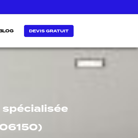
BLOG
DEVIS GRATUIT
 spécialisée
(06150)