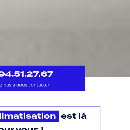
94.51.27.67
ez pas à nous contacter
climatisation
est là
our vous !