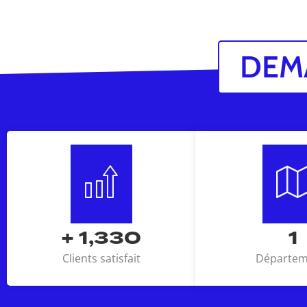
DEM
+
1,876
2
Clients satisfait
Départem