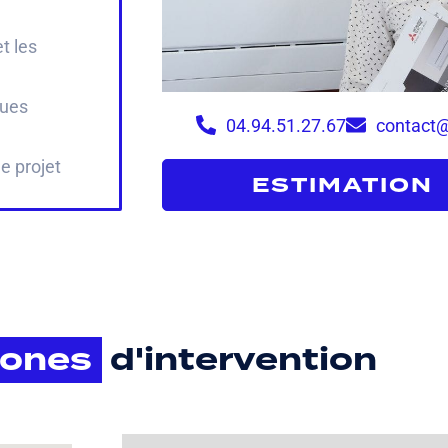
t les
ques
04.94.51.27.67
contact@
 projet
ESTIMATION 
ones
d'intervention