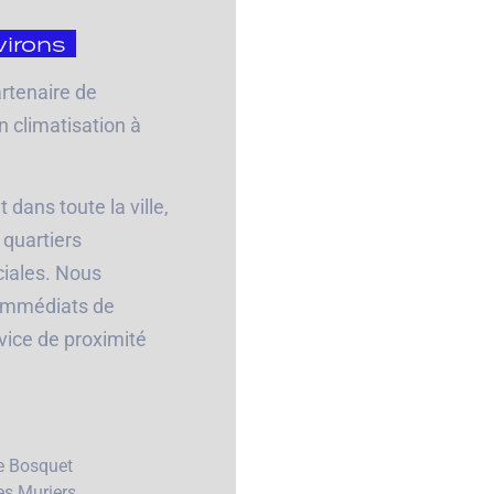
irons
artenaire de
n climatisation à
dans toute la ville,
 quartiers
ciales. Nous
 immédiats de
vice de proximité
e Bosquet
es Muriers