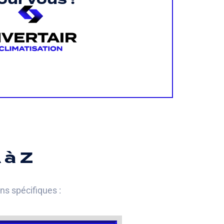
 à Z
s spécifiques :