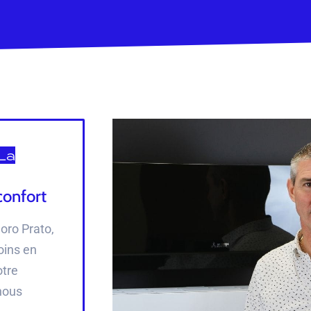
La
confort
oro Prato,
oins en
otre
nous