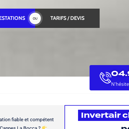
ESTATIONS
TARIFS / DEVIS
OU
04.
N'hésit
Invertair 
ation fiable et compétent
p
à Cannes La Bocca ?