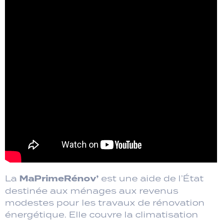
MaPrimeRénov’
La
est une aide de l’État
destinée aux ménages aux revenus
modestes pour les travaux de rénovation
énergétique. Elle couvre la climatisation