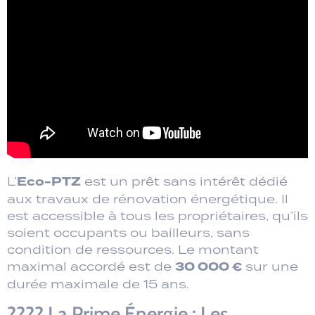
Eco-PTZ
L’
est un prêt sans intérêt dédié
aux travaux de rénovation énergétique. Il
est accessible à tous les propriétaires, qu’ils
soient occupants ou bailleurs, sans
condition de ressources. Le montant
30 000 €
maximal accordé est de
sur une
durée maximale de 15 ans.
???? La Prime Énergie : Les