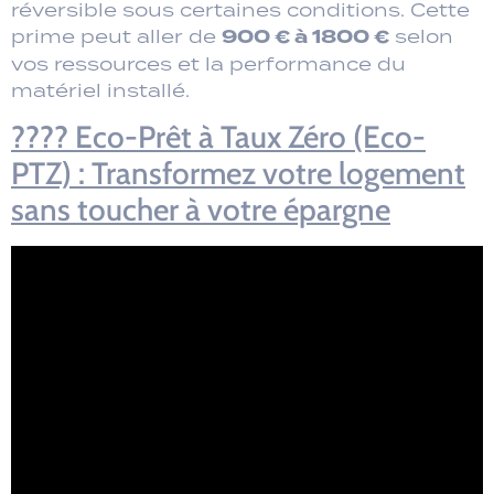
réversible sous certaines conditions. Cette
900 € à 1800 €
prime peut aller de
selon
vos ressources et la performance du
matériel installé.
???? Eco-Prêt à Taux Zéro (Eco-
PTZ) : Transformez votre logement
sans toucher à votre épargne