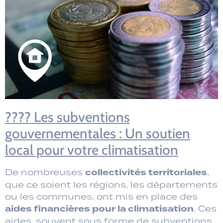
???? Les subventions
gouvernementales : Un soutien
local pour votre climatisation
collectivités territoriales
De nombreuses
,
que ce soient les régions, les départements
ou les communes, ont mis en place des
aides financières pour la climatisation
. Ces
aides, souvent sous forme de subventions,