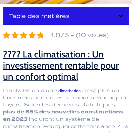
Table des matières
4.8/5 - (10 votes)
????️ La climatisation : Un
investissement rentable pour
un confort optimal
L’installation d’une
n’est plus un
climatisation
luxe, mais une nécessité pour beaucoup de
foyers. Selon les dernières statistiques,
plus de 65% des nouvelles constructions
en 2023
incluront un système de
climatisation. Pourquoi cette tendance ? La