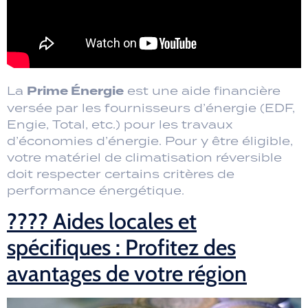
Prime Énergie
La
est une aide financière
versée par les fournisseurs d’énergie (EDF,
Engie, Total, etc.) pour les travaux
d’économies d’énergie. Pour y être éligible,
votre matériel de climatisation réversible
doit respecter certains critères de
performance énergétique.
???? Aides locales et
spécifiques : Profitez des
avantages de votre région