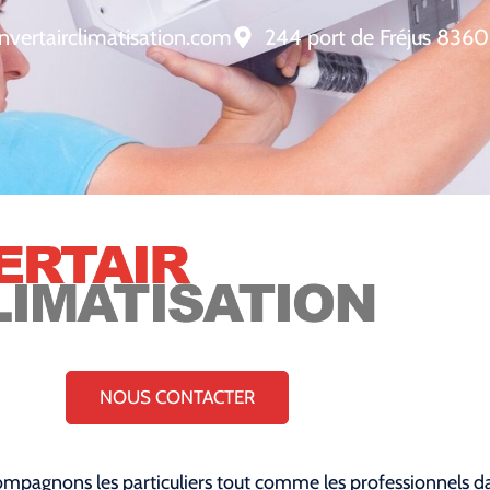
nvertairclimatisation.com
244 port de Fréjus 8360
NOUS CONTACTER
mpagnons les particuliers tout comme les professionnels dan