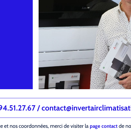
.51.27.67 / contact@invertairclimatisa
ce et nos coordonnées, merci de visiter la
de not
page contact