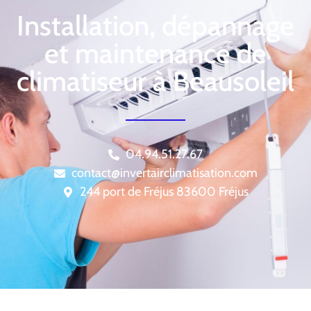
Installation, dépannage
et maintenance de
climatiseur à Beausoleil
04.94.51.27.67
contact@invertairclimatisation.com
244 port de Fréjus 83600 Fréjus