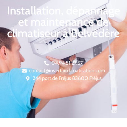
Installation, dépannage
et maintenance de
climatiseur à Belvédère
04.94.51.27.67
contact@invertairclimatisation.com
244 port de Fréjus 83600 Fréjus