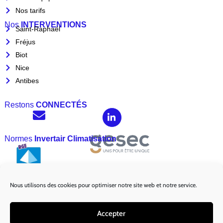
Nos tarifs
Nos
INTERVENTIONS
Saint-Raphaël
Fréjus
Biot
Nice
Antibes
Restons
CONNECTÉS
Normes
Invertair Climatisation
Nous utilisons des cookies pour optimiser notre site web et notre service.
Marques
Partenaires :
Accepter