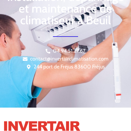
et maintenance de
climatiseur à Beuil
04.94.51.27.67
contact@invertairclimatisation.com
244 port de Fréjus 83600 Fréjus