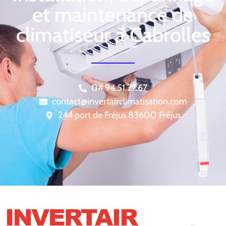
et maintenance de
climatiseur à Cabrolles
04.94.51.27.67
contact@invertairclimatisation.com
244 port de Fréjus 83600 Fréjus