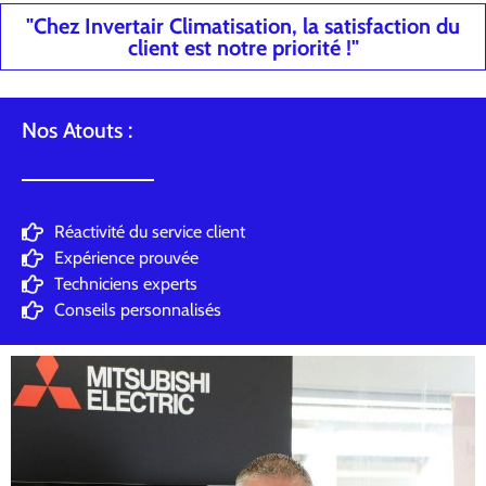
"Chez Invertair Climatisation, la satisfaction du
client est notre priorité !"
Nos Atouts :
Réactivité du service client
Expérience prouvée
Techniciens experts
Conseils personnalisés