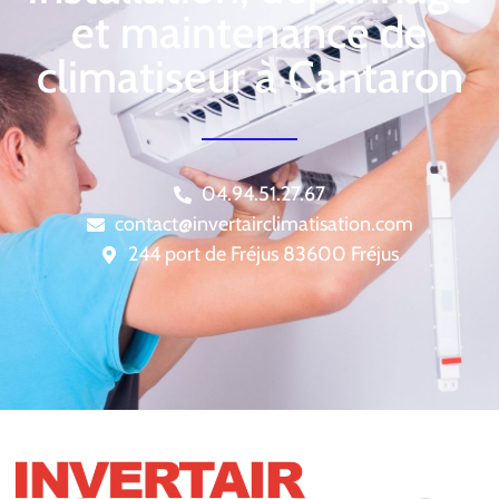
et maintenance de
climatiseur à Cantaron
04.94.51.27.67
contact@invertairclimatisation.com
244 port de Fréjus 83600 Fréjus