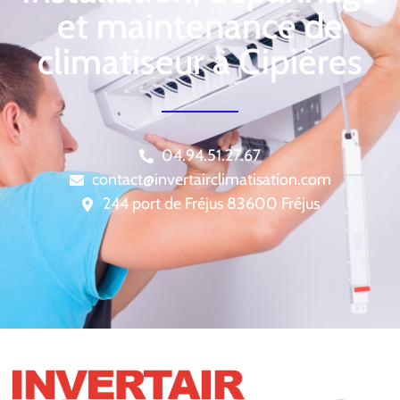
et maintenance de
climatiseur à Cipières
04.94.51.27.67
contact@invertairclimatisation.com
244 port de Fréjus 83600 Fréjus