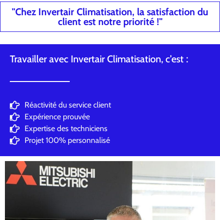
"Chez Invertair Climatisation, la satisfaction du
client est notre priorité !"
Travailler avec Invertair Climatisation, c’est :
Réactivité du service client
Expérience prouvée
Expertise des techniciens
Projet 100% personnalisé