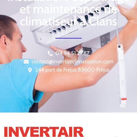
et maintenance de
climatiseur à Clans
04.94.51.27.67
contact@invertairclimatisation.com
244 port de Fréjus 83600 Fréjus