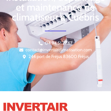
et maintenance de
climatiseur à Cuébris
04.94.51.27.67
contact@invertairclimatisation.com
244 port de Fréjus 83600 Fréjus