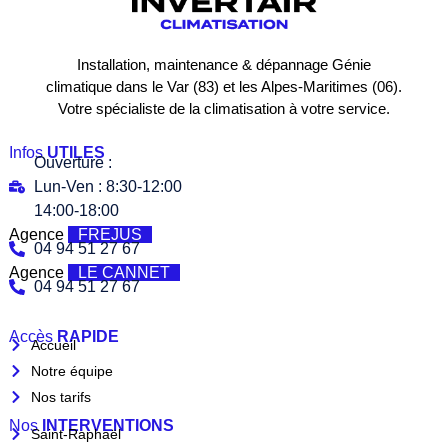
Installation, maintenance & dépannage Génie
climatique dans le Var (83) et les Alpes-Maritimes (06).
Votre spécialiste de la climatisation à votre service.
Infos
UTILES
Ouverture :
Lun-Ven : 8:30-12:00
14:00-18:00
Agence
FREJUS
04 94 51 27 67
Agence
LE CANNET
04 94 51 27 67
Accès
RAPIDE
Accueil
Notre équipe
Nos tarifs
Nos
INTERVENTIONS
Saint-Raphaël