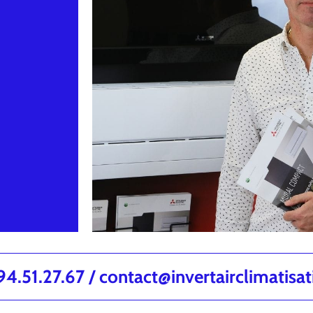
.51.27.67 / contact@invertairclimatisa