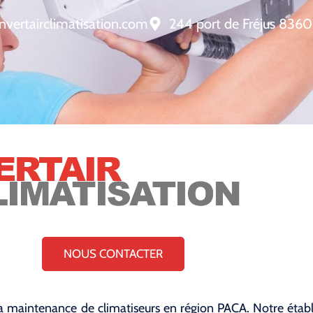
nvertairclimatisation.com
244 port de Fréjus 8360
NOUS CONTACTER
et la maintenance de climatiseurs en région PACA. Notre étab