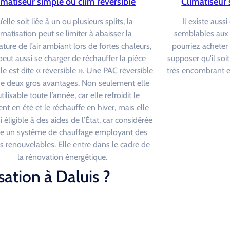
imatiseur simple ou clim réversible
Climatiseur 
’elle soit liée à un ou plusieurs splits, la
Il existe aus
imatisation peut se limiter à abaisser la
semblables aux 
ture de l’air ambiant lors de fortes chaleurs,
pourriez acheter
eut aussi se charger de réchauffer la pièce
supposer qu'il soi
lle est dite « réversible ». Une PAC réversible
très encombrant et
e deux gros avantages. Non seulement elle
utilisable toute l’année, car elle refroidit le
nt en été et le réchauffe en hiver, mais elle
i éligible à des aides de l’État, car considérée
 un système de chauffage employant des
s renouvelables. Elle entre dans le cadre de
la rénovation énergétique.
ation à Daluis ?