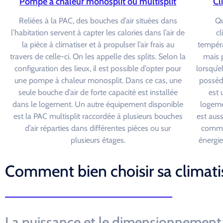
Pompe à chaleur monosplit ou multisplit
Cl
Reliées à la PAC, des bouches d’air situées dans
Qu
l’habitation servent à capter les calories dans l’air de
cl
la pièce à climatiser et à propulser l’air frais au
tempéra
travers de celle-ci. On les appelle des splits. Selon la
mais p
configuration des lieux, il est possible d’opter pour
lorsqu’e
une pompe à chaleur monosplit. Dans ce cas, une
possèd
seule bouche d’air de forte capacité est installée
est 
dans le logement. Un autre équipement disponible
logeme
est la PAC multisplit raccordée à plusieurs bouches
est auss
d’air réparties dans différentes pièces ou sur
comme
plusieurs étages.
énergie
Comment bien choisir sa climatis
La puissance et le dimensionnement