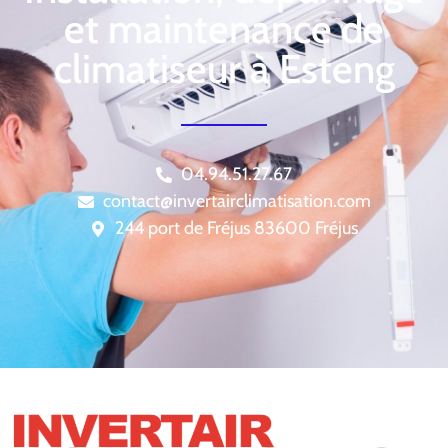
et maintenance de
climatiseur à Esteng
04.94.51.27.67
contact@invertairclimatisation.com
244 port de Fréjus 83600 Fréjus