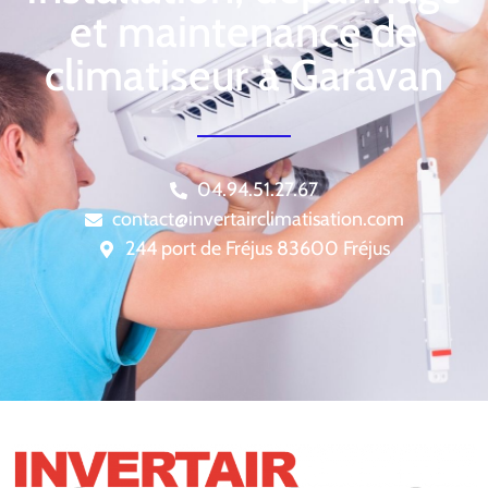
et maintenance de
climatiseur à Garavan
04.94.51.27.67
contact@invertairclimatisation.com
244 port de Fréjus 83600 Fréjus