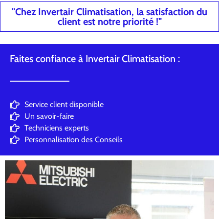
"Chez Invertair Climatisation, la satisfaction du
client est notre priorité !"
Faites confiance à Invertair Climatisation :
Service client disponible
Un savoir-faire
Techniciens experts
Personnalisation des Conseils