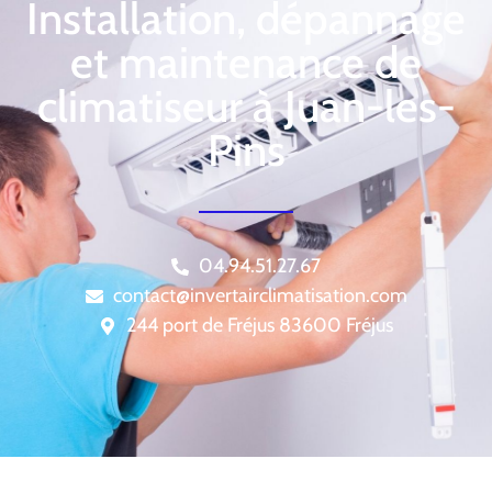
Installation, dépannage
et maintenance de
climatiseur à Juan-les-
Pins
04.94.51.27.67
contact@invertairclimatisation.com
244 port de Fréjus 83600 Fréjus