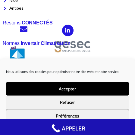
Nice
Antibes
Restons
CONNECTÉS
Normes
Invertair Climatisation
Nous utilisons des cookies pour optimiser notre site web et notre service.
Marques
Partenaires :
Accepter
Refuser
Préférences
Mentions légales
|
Politique de Cookies EU
APPELER
Politique de cookies
JDFORMATIONS
© 2020 crédit by