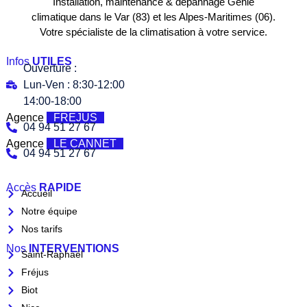
Installation, maintenance & dépannage Génie
climatique dans le Var (83) et les Alpes-Maritimes (06).
Votre spécialiste de la climatisation à votre service.
Infos
UTILES
Ouverture :
Lun-Ven : 8:30-12:00
14:00-18:00
Agence
FREJUS
04 94 51 27 67
Agence
LE CANNET
04 94 51 27 67
Accès
RAPIDE
Accueil
Notre équipe
Nos tarifs
Nos
INTERVENTIONS
Saint-Raphaël
Fréjus
Biot