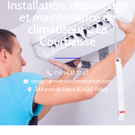
Installation, dépannage
et maintenance de
climatiseur à La
Courbaisse
04.94.51.27.67
contact@invertairclimatisation.com
244 port de Fréjus 83600 Fréjus