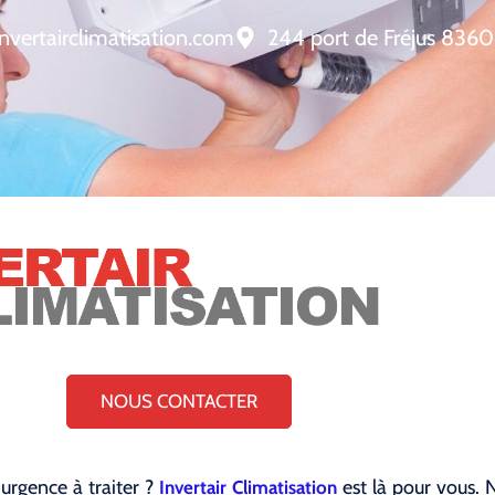
nvertairclimatisation.com
244 port de Fréjus 8360
NOUS CONTACTER
 urgence à traiter ?
est là pour vous. N
Invertair Climatisation