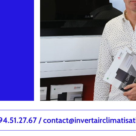
.51.27.67 / contact@invertairclimatisa