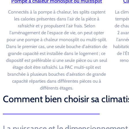
Pompe à chaleur monosplit ou multisplit
Cl
Connectés à la pompe à chaleur, les splits captent
La clim
les calories présentes dans l'air de la pièce à
tempéra
rafraîchir et y propulsent l'air frais. Selon
de chau
l'aménagement de l'espace de vie, on peut opter
2 avan
pour une pompe à chaleur monosplit ou multi-split.
l'année
Dans le premier cas, une seule bouche d'aération de
habitati
grande capacité est installée dans le logement ; ce
de l'É
dispositif est préférable si une seule pièce ou un seul
reno
étage doit être rafraîchi. La PAC multi-split est
branchée à plusieurs bouches d'aération de grande
capacité réparties dans différentes pièces ou à
différents étages.
Comment bien choisir sa climati
La puissance et le dimensionnement