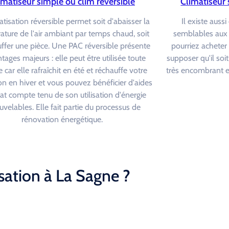
imatiseur simple ou clim réversible
Climatiseur 
atisation réversible permet soit d'abaisser la
Il existe aus
ture de l'air ambiant par temps chaud, soit
semblables aux 
ffer une pièce. Une PAC réversible présente
pourriez acheter
tages majeurs : elle peut être utilisée toute
supposer qu'il soi
 car elle rafraîchit en été et réchauffe votre
très encombrant et
on en hiver et vous pouvez bénéficier d'aides
tat compte tenu de son utilisation d'énergie
uvelables. Elle fait partie du processus de
rénovation énergétique.
sation à La Sagne ?