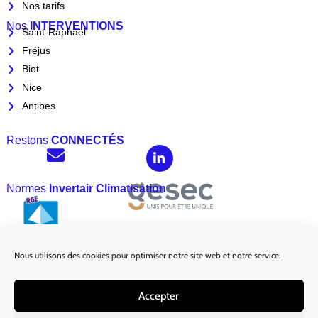
Nos tarifs
Nos
INTERVENTIONS
Saint-Raphaël
Fréjus
Biot
Nice
Antibes
Restons
CONNECTÉS
Normes
Invertair Climatisation
Nous utilisons des cookies pour optimiser notre site web et notre service.
Marques
Partenaires :
Accepter