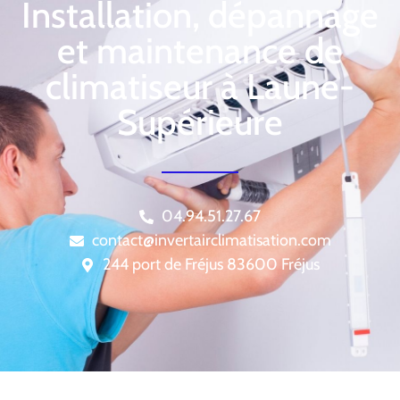
Installation, dépannage
et maintenance de
climatiseur à Laune-
Supérieure
04.94.51.27.67
contact@invertairclimatisation.com
244 port de Fréjus 83600 Fréjus