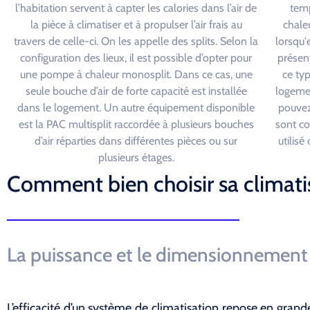
l’habitation servent à capter les calories dans l’air de
temp
la pièce à climatiser et à propulser l’air frais au
chaleu
travers de celle-ci. On les appelle des splits. Selon la
lorsqu'
configuration des lieux, il est possible d’opter pour
présen
une pompe à chaleur monosplit. Dans ce cas, une
ce ty
seule bouche d’air de forte capacité est installée
logemen
dans le logement. Un autre équipement disponible
pouvez
est la PAC multisplit raccordée à plusieurs bouches
sont c
d’air réparties dans différentes pièces ou sur
utilis
plusieurs étages.
Comment bien choisir sa climati
La puissance et le dimensionnement
L’efficacité d’un système de climatisation repose en gran