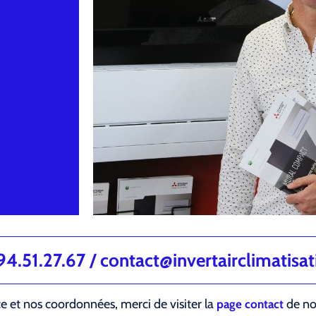
.51.27.67 / contact@invertairclimatisa
ce et nos coordonnées, merci de visiter la
de not
page contact