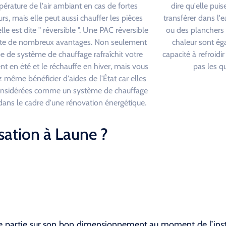
érature de l'air ambiant en cas de fortes
dire qu'elle puis
rs, mais elle peut aussi chauffer les pièces
transférer dans l'e
elle est dite " réversible ". Une PAC réversible
ou des planchers
te de nombreux avantages. Non seulement
chaleur sont ég
pe de système de chauffage rafraîchit votre
capacité à refroidi
t en été et le réchauffe en hiver, mais vous
pas les qu
 même bénéficier d'aides de l'État car elles
onsidérées comme un système de chauffage
é dans le cadre d'une rénovation énergétique.
sation à Laune ?
de partie sur son bon dimensionnement au moment de l’insta