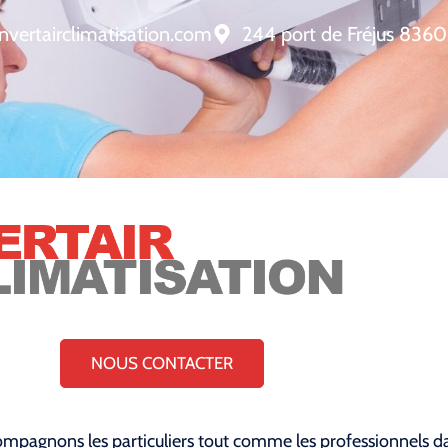
nvertairclimatisation.com
244 port de Fréjus 8360
NOUS CONTACTER
mpagnons les particuliers tout comme les professionnels dan