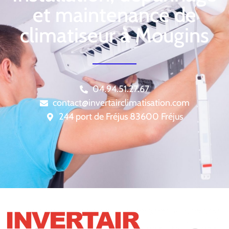
et maintenance de
climatiseur à Mougins
04.94.51.27.67
contact@invertairclimatisation.com
244 port de Fréjus 83600 Fréjus