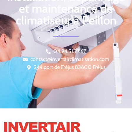
et maintenance de
climatiseur à Peillon
04.94.51.27.67
contact@invertairclimatisation.com
244 port de Fréjus 83600 Fréjus