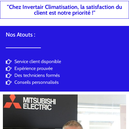
"Chez Invertair Climatisation, la satisfaction du
client est notre priorité !"
Nos Atouts :
Service client disponible
Expérience prouvée
Des techniciens formés
Conseils personnalisés