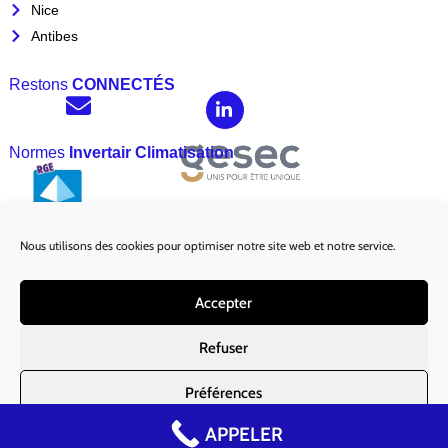
Nice
Antibes
Restons
CONNECTÉS
Normes
Invertair Climatisation
Nous utilisons des cookies pour optimiser notre site web et notre service.
Marques
Partenaires :
Accepter
Refuser
Préférences
Mentions légales
|
Politique de Cookies EU
APPELER
Politique de cookies