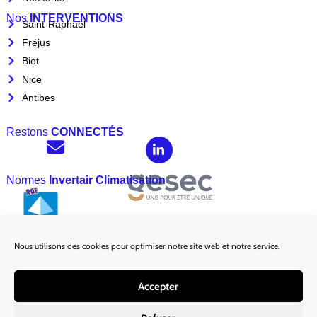
Nos
INTERVENTIONS
Saint-Raphaël
Fréjus
Biot
Nice
Antibes
Restons
CONNECTÉS
Normes
Invertair Climatisation
Nous utilisons des cookies pour optimiser notre site web et notre service.
Marques
Partenaires :
Accepter