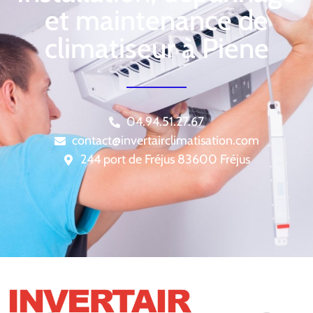
et maintenance de
climatiseur à Piene
04.94.51.27.67
contact@invertairclimatisation.com
244 port de Fréjus 83600 Fréjus