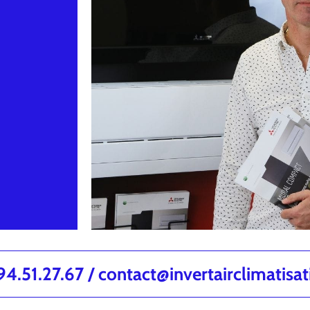
.51.27.67 / contact@invertairclimatisa