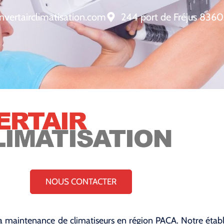
nvertairclimatisation.com
244 port de Fréjus 8360
NOUS CONTACTER
et la maintenance de climatiseurs en région PACA. Notre étab