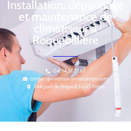
Installation, dépannage
et maintenance de
climatiseur à
Roquebillière
04.94.51.27.67
contact@invertairclimatisation.com
244 port de Fréjus 83600 Fréjus