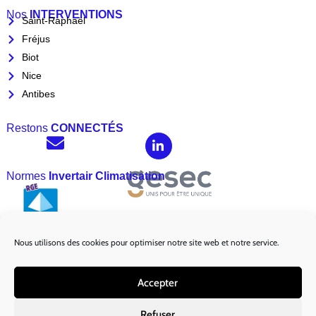
Nos
INTERVENTIONS
Saint-Raphaël
Fréjus
Biot
Nice
Antibes
Restons
CONNECTÉS
Normes
Invertair Climatisation
Nous utilisons des cookies pour optimiser notre site web et notre service.
Marques
Partenaires :
Accepter
Refuser