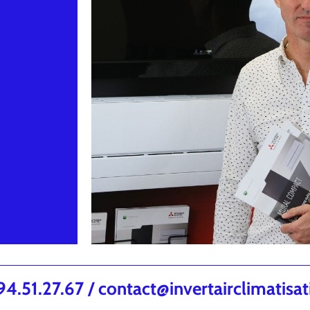
.51.27.67 / contact@invertairclimatisa