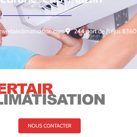
nvertairclimatisation.com
244 port de Fréjus 8360
NOUS CONTACTER