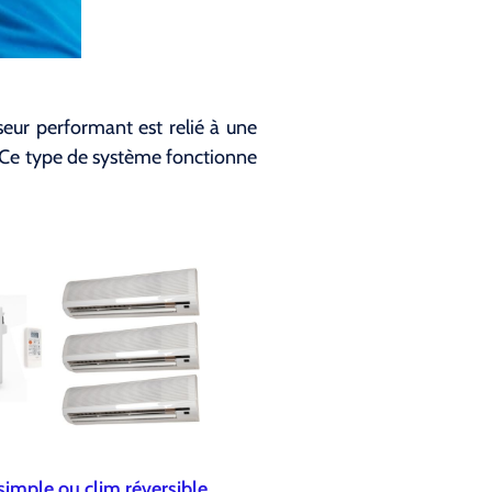
seur performant est relié à une
ne. Ce type de système fonctionne
simple ou clim réversible