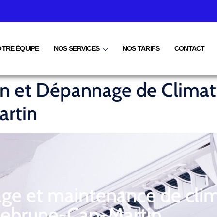
OTRE ÉQUIPE
NOS SERVICES
NOS TARIFS
CONTACT
ien et Dépannage de Climat
rtin
age et maintenance de clim
ebrune-Cap-Martin