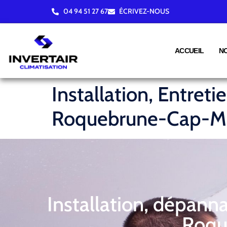
04 94 51 27 67
ÉCRIVEZ-NOUS
ACCUEIL
N
Installation, Entret
Roquebrune-Cap-Ma
Installation, dépann
Roqu