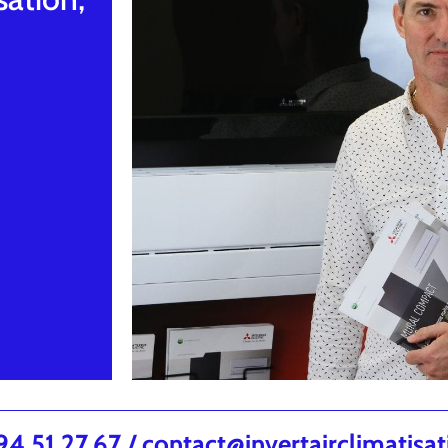
.51.27.67 / contact@invertairclimatisa