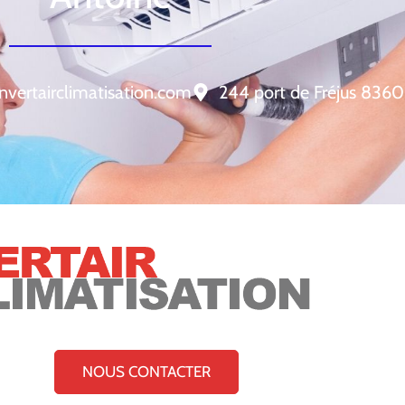
nvertairclimatisation.com
244 port de Fréjus 8360
NOUS CONTACTER