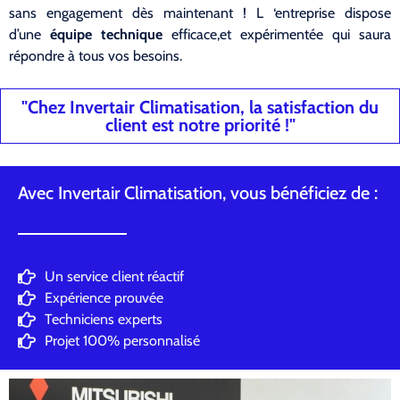
sans engagement dès maintenant ! L ‘entreprise dispose
d’une
équipe technique
efficace,et expérimentée qui saura
répondre à tous vos besoins.
"Chez Invertair Climatisation, la satisfaction du
client est notre priorité !"
Avec Invertair Climatisation, vous bénéficiez de :
Un service client réactif
Expérience prouvée
Techniciens experts
Projet 100% personnalisé