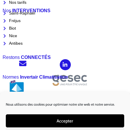
Nos tarifs
Nos
INTERVENTIONS
Saint-Raphaël
Fréjus
Biot
Nice
Antibes
Restons
CONNECTÉS
Normes
Invertair Climatisation
Nous utilisons des cookies pour optimiser notre site web et notre service.
Marques
Partenaires :
Accepter