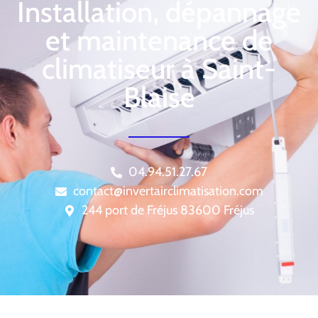
Installation, dépannage
et maintenance de
climatiseur à Saint-
Blaise
04.94.51.27.67
contact@invertairclimatisation.com
244 port de Fréjus 83600 Fréjus