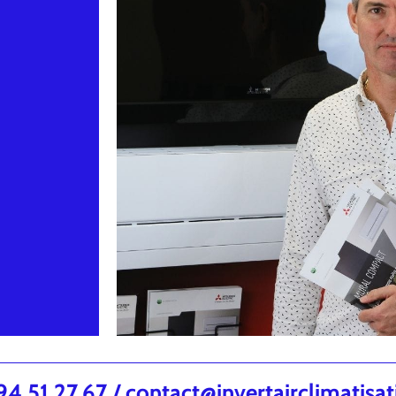
.51.27.67 / contact@invertairclimatisa