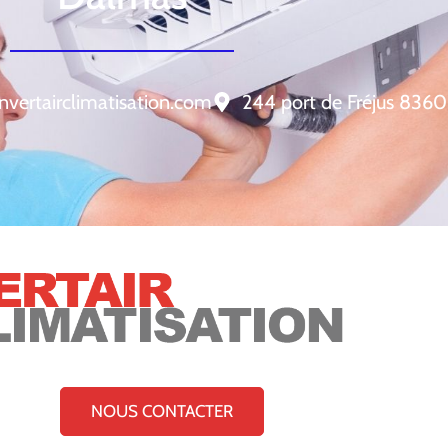
nvertairclimatisation.com
244 port de Fréjus 8360
NOUS CONTACTER