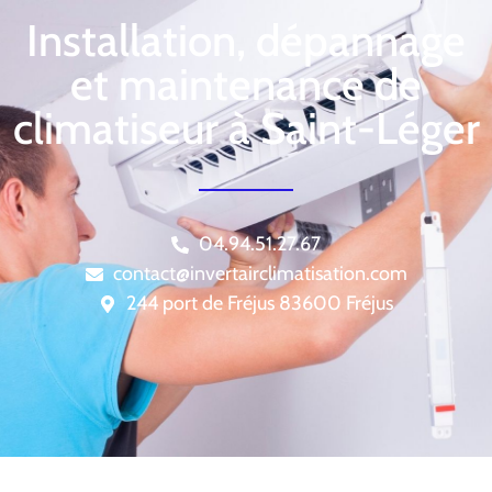
Installation, dépannage
et maintenance de
climatiseur à Saint-Léger
04.94.51.27.67
contact@invertairclimatisation.com
244 port de Fréjus 83600 Fréjus