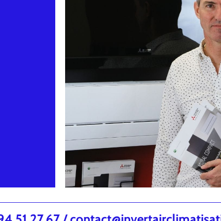
.51.27.67 / contact@invertairclimatisa