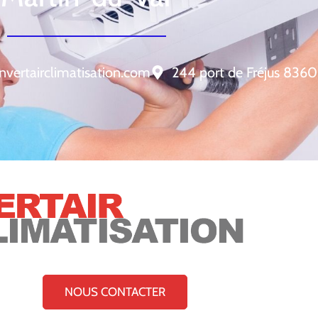
nvertairclimatisation.com
244 port de Fréjus 8360
NOUS CONTACTER