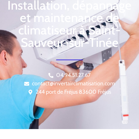
Installation, dépannage
et maintenance de
climatiseur à Saint-
Sauveur-sur-Tinée
04.94.51.27.67
contact@invertairclimatisation.com
244 port de Fréjus 83600 Fréjus