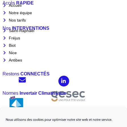
Accès
RAPIDE
Accueil
Notre équipe
Nos tarifs
Nos
INTERVENTIONS
Saint-Raphaël
Fréjus
Biot
Nice
Antibes
Restons
CONNECTÉS
Normes
Invertair Climatisation
Nous utilisons des cookies pour optimiser notre site web et notre service.
Marques
Partenaires :