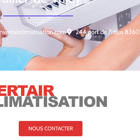
nvertairclimatisation.com
244 port de Fréjus 8360
NOUS CONTACTER