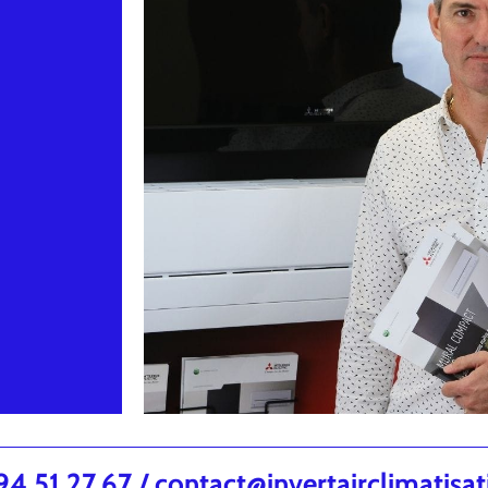
.51.27.67 / contact@invertairclimatisa