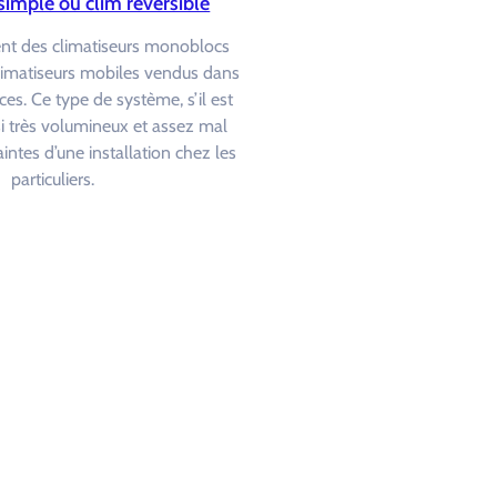
simple ou clim réversible
ent des climatiseurs monoblocs
limatiseurs mobiles vendus dans
ces. Ce type de système, s’il est
ssi très volumineux et assez mal
intes d’une installation chez les
particuliers.