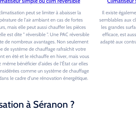
imatiseur simple ou clim réversible
Climatiseur 
climatisation peut se limiter à abaisser la
Il existe égalem
érature de l'air ambiant en cas de fortes
semblables aux c
rs, mais elle peut aussi chauffer les pièces
les grandes surfa
elle est dite " réversible ". Une PAC réversible
efficace, est au
te de nombreux avantages. Non seulement
adapté aux contra
pe de système de chauffage rafraîchit votre
t en été et le réchauffe en hiver, mais vous
 même bénéficier d'aides de l'État car elles
onsidérées comme un système de chauffage
é dans le cadre d'une rénovation énergétique.
sation à Séranon ?