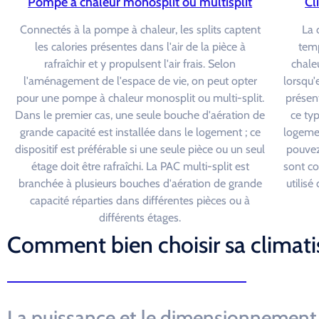
Pompe à chaleur monosplit ou multisplit
Cl
Connectés à la pompe à chaleur, les splits captent
La 
les calories présentes dans l'air de la pièce à
temp
rafraîchir et y propulsent l'air frais. Selon
chaleu
l'aménagement de l'espace de vie, on peut opter
lorsqu'
pour une pompe à chaleur monosplit ou multi-split.
présen
Dans le premier cas, une seule bouche d'aération de
ce ty
grande capacité est installée dans le logement ; ce
logemen
dispositif est préférable si une seule pièce ou un seul
pouvez
étage doit être rafraîchi. La PAC multi-split est
sont c
branchée à plusieurs bouches d'aération de grande
utilis
capacité réparties dans différentes pièces ou à
différents étages.
Comment bien choisir sa climati
La puissance et le dimensionnement