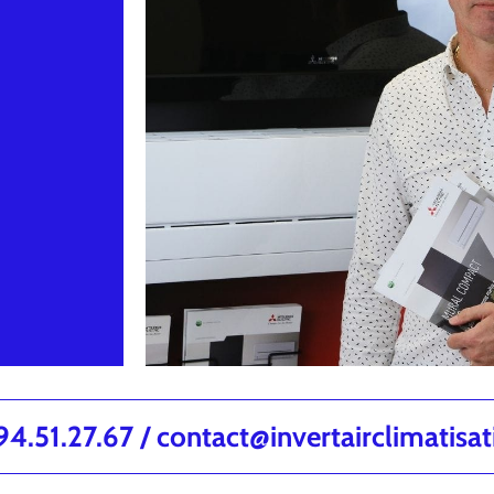
.51.27.67 / contact@invertairclimatisa