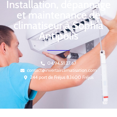
Installation, dépannage
et maintenance de
climatiseur à Sophia
Antipolis
04.94.51.27.67
contact@invertairclimatisation.com
244 port de Fréjus 83600 Fréjus