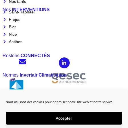
Nos tarifs
Nos
INTERVENTIONS
Saint-Raphaël
Fréjus
Biot
Nice
Antibes
Restons
CONNECTÉS
Normes
Invertair Climatisation
Nous utilisons des cookies pour optimiser notre site web et notre service.
Marques
Partenaires :
Accepter