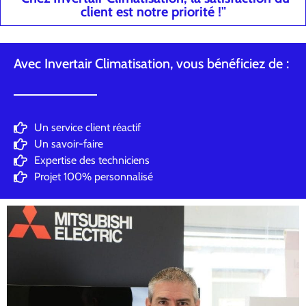
client est notre priorité !"
Avec Invertair Climatisation, vous bénéficiez de :
Un service client réactif
Un savoir-faire
Expertise des techniciens
Projet 100% personnalisé