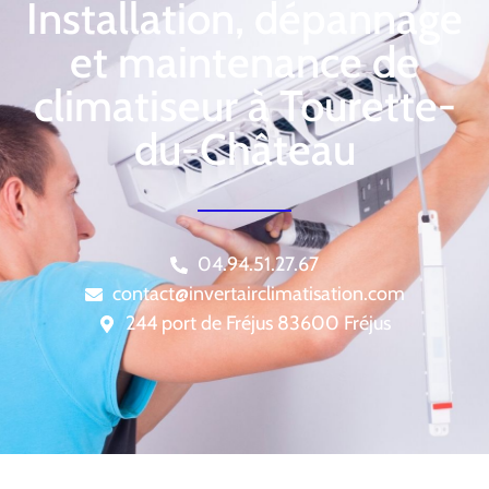
Installation, dépannage
et maintenance de
climatiseur à Tourette-
du-Château
04.94.51.27.67
contact@invertairclimatisation.com
244 port de Fréjus 83600 Fréjus