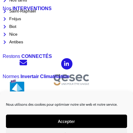
Nos tarifs
Nos
INTERVENTIONS
Saint-Raphaël
Fréjus
Biot
Nice
Antibes
Restons
CONNECTÉS
Normes
Invertair Climatisation
Nous utilisons des cookies pour optimiser notre site web et notre service.
Marques
Partenaires :
Accepter