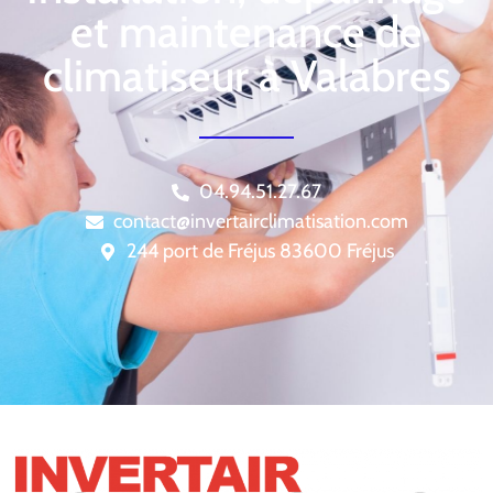
et maintenance de
climatiseur à Valabres
04.94.51.27.67
contact@invertairclimatisation.com
244 port de Fréjus 83600 Fréjus