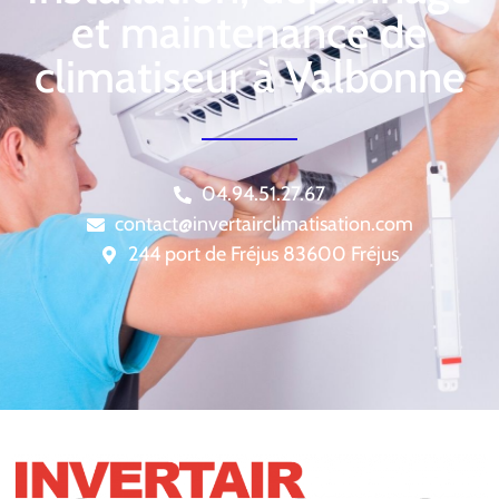
et maintenance de
climatiseur à Valbonne
04.94.51.27.67
contact@invertairclimatisation.com
244 port de Fréjus 83600 Fréjus