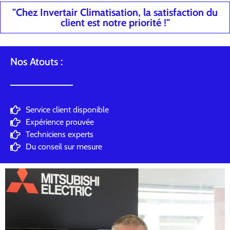
"Chez Invertair Climatisation, la satisfaction du
client est notre priorité !"
Nos Atouts :
Service client disponible
Expérience prouvée
Techniciens experts
Du conseil sur mesure