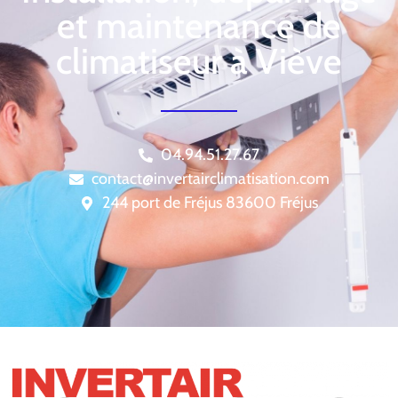
et maintenance de
climatiseur à Viève
04.94.51.27.67
contact@invertairclimatisation.com
244 port de Fréjus 83600 Fréjus