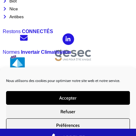
Biot
Nice
Antibes
Restons
CONNECTÉS
Normes
Invertair Climatisation
Nous utilisons des cookies pour optimiser notre site web et notre service.
Marques
Partenaires :
Accepter
Refuser
Préférences
Mentions légales
|
Politique de Cookies EU