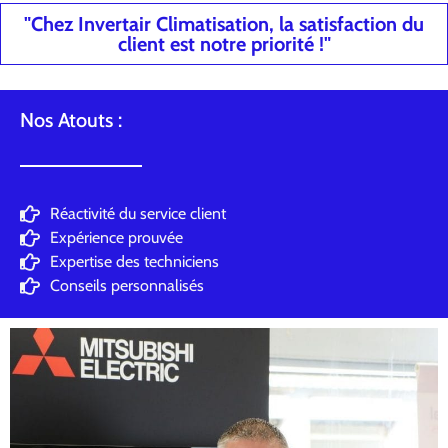
"Chez Invertair Climatisation, la satisfaction du
client est notre priorité !"
Nos Atouts :
Réactivité du service client
Expérience prouvée
Expertise des techniciens
Conseils personnalisés