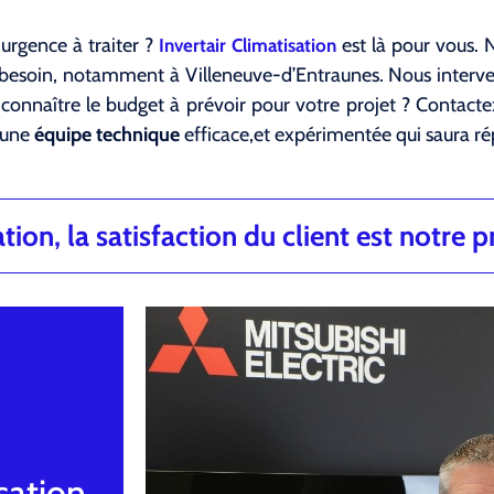
 urgence à traiter ?
est là pour vous. N
Invertair Climatisation
 besoin, notamment à Villeneuve-d’Entraunes. Nous interv
 connaître le budget à prévoir pour votre projet ? Contacte
’une
équipe technique
efficace,et expérimentée qui saura ré
ion, la satisfaction du client est notre pr
sation,