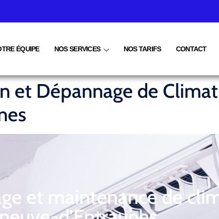
OTRE ÉQUIPE
NOS SERVICES
NOS TARIFS
CONTACT
ien et Dépannage de Climat
nes
age et maintenance de clim
eneuve-d’Entraunes