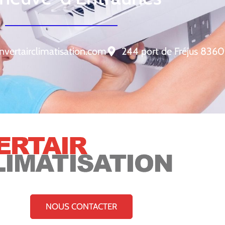
nvertairclimatisation.com
244 port de Fréjus 8360
NOUS CONTACTER