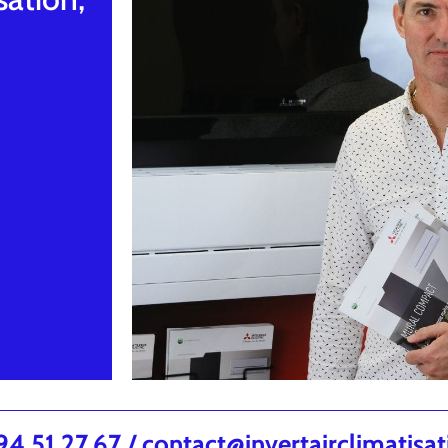
.51.27.67 / contact@invertairclimatisa