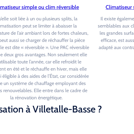
imatiseur simple ou clim réversible
Climatiseur 
’elle soit liée à un ou plusieurs splits, la
Il existe égalem
imatisation peut se limiter à abaisser la
semblables aux c
ture de l’air ambiant lors de fortes chaleurs,
les grandes surfa
eut aussi se charger de réchauffer la pièce
efficace, est au
lle est dite « réversible ». Une PAC réversible
adapté aux contra
e deux gros avantages. Non seulement elle
utilisable toute l’année, car elle refroidit le
nt en été et le réchauffe en hiver, mais elle
i éligible à des aides de l’État, car considérée
 un système de chauffage employant des
s renouvelables. Elle entre dans le cadre de
la rénovation énergétique.
ation à Villetalle-Basse ?