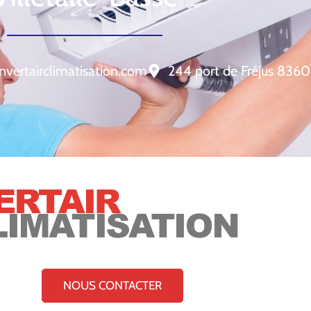
nvertairclimatisation.com
244 port de Fréjus 8360
NOUS CONTACTER