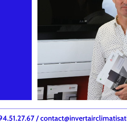
.51.27.67 / contact@invertairclimatisa