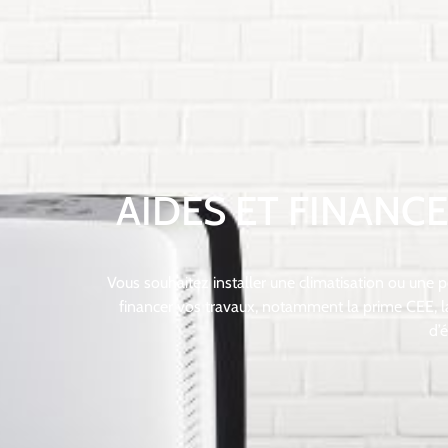
AIDES ET FINANC
Vous souhaitez installer une climatisation ou une p
financer vos travaux, notamment la prime CEE, la T
d’