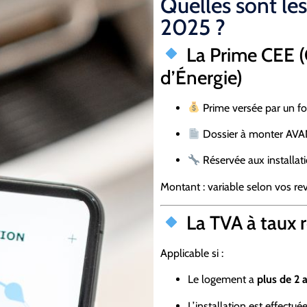
Quelles sont les
2025 ?
La Prime CEE (
d’Énergie)
Prime versée par un fou
Dossier à monter AVAN
Réservée aux installati
Montant : variable selon vos re
La TVA à taux r
Applicable si :
Le logement a
plus de 2 
L’installation est effectu