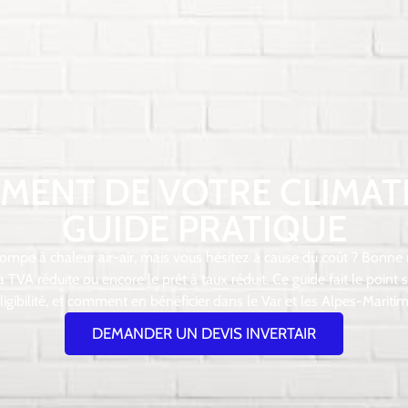
EMENT DE VOTRE CLIMATI
GUIDE PRATIQUE
ompe à chaleur air-air, mais vous hésitez à cause du coût ? Bonne n
VA réduite ou encore le prêt à taux réduit. Ce guide fait le point 
éligibilité, et comment en bénéficier dans le Var et les Alpes-Maritim
DEMANDER UN DEVIS INVERTAIR