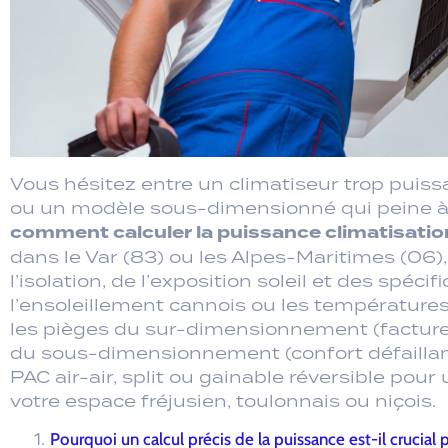
Vous hésitez entre un climatiseur trop puissa
ou un modèle sous-dimensionné qui peine à 
comment calculer la puissance climatisatio
dans le Var (83) ou les Alpes-Maritimes (06
l’isolation, de l’exposition soleil et des spéc
l’ensoleillement cannois ou les température
les pièges du sur-dimensionnement (facture
du sous-dimensionnement (confort défaillant
PAC air-air, split ou gainable réversible pou
votre espace fréjusien, toulonnais ou niçois.
Pourquoi un calcul précis de la puissance est-il crucial 
Les 5 facteurs clés qui influencent le calcul de puissan
Les méthodes de calcul : de l’estimation rapide au di
La garantie d’un calcul parfait : pourquoi l’avis d’un pr
Calcul de puissance : les cas particuliers à ne pas néglig