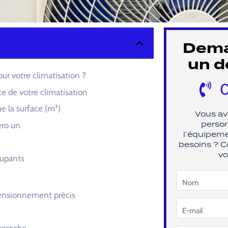
Dema
un d
our votre climatisation ?
0
ce de votre climatisation
e la surface (m²)
Vous av
person
éro un
l’équipeme
besoins ? C
vo
cupants
mensionnement précis
ofessionnel RGE est indispensable ?