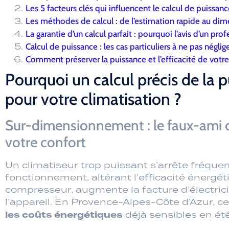
Comment préserver la puissance et l’efficacité de votre 
Pourquoi un calcul précis de la pu
pour votre climatisation ?
Sur-dimensionnement : le faux-ami de
votre confort
Un climatiseur trop puissant s’arrête fréqu
fonctionnement, altérant l’efficacité énergét
compresseur, augmente la facture d’électricit
l’appareil. En Provence-Alpes-Côte d’Azur,
les coûts énergétiques
déjà sensibles en été
En refroidissant trop vite l’air, il manque d’él
froid désagréable et humide
, particulièrem
proches de la mer.
Sous-dimensionnement : la garanti