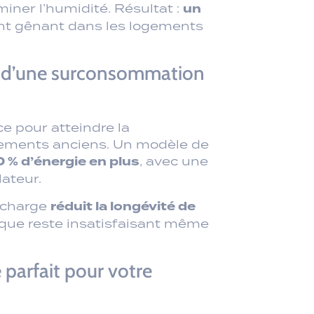
e pour atteindre la
gements anciens. Un modèle de
% d’énergie en plus
, avec une
ateur.
réduit la longévité de
urcharge
ique reste insatisfaisant même
 parfait pour votre
uliers, une déshumidification
ièce de 30 m² dans le Var, 3
(18 000 BTU) pour une maison
ation et l’exposition
.