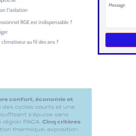
iger
climatiseur au fil des ans ?
Alternative:
re confort, économie et
 des cycles courts et une
uffisant s’épuise sans
Cinq critères
en région PACA.
ation thermique, exposition
, occupation) et
ntègrent ces paramètres
ent sur les aides (Prime CEE,
, gainable, PAC air-air). Pour
.