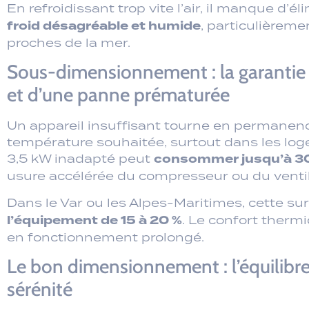
et d’une panne prématurée
Un appareil insuffisant tourne en permanenc
température souhaitée, surtout dans les lo
consommer jusqu’à 30 
3,5 kW inadapté peut
usure accélérée du compresseur ou du ventil
Dans le Var ou les Alpes-Maritimes, cette s
l’équipement de 15 à 20 %
. Le confort therm
en fonctionnement prolongé.
Le bon dimensionnement : l’équilibre
sérénité
Une puissance adaptée assure des cycles rég
efficace et une facture maîtrisée. Pour une p
kW (10 000 BTU) suffisent, contre 5,27 kW 
Le calcul intègre le volume, l’isol
mal isolée.