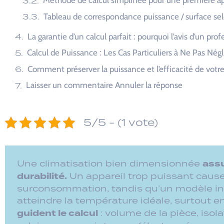
Calcul de Puissance : Les Cas Particuliers à Ne Pas Négl
Comment préserver la puissance et l’efficacité de votre 
Laisser un commentaire Annuler la réponse
5/5 - (1 vote)
assu
Une climatisation bien dimensionnée
durabilité.
Un appareil trop puissant cause
surconsommation, tandis qu’un modèle ins
atteindre la température idéale, surtout 
guident le calcul
: volume de la pièce, isol
solaire, sources internes (électroménagers
configuration de l’espace. Les pros RGE i
bilan thermique précis
Ils orient
pour un
.
TVA réduite)
et les systèmes adaptés (split
un devis gratuit, choisissez un expert local