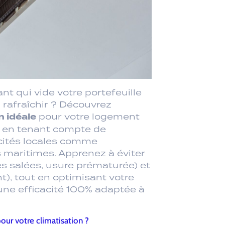
nt qui vide votre portefeuille
rafraîchir ? Découvrez
n idéale
pour votre logement
), en tenant compte de
ificités locales comme
s maritimes. Apprenez à éviter
s salées, usure prématurée) et
), tout en optimisant votre
r une efficacité 100% adaptée à
pour votre climatisation ?
ce de votre climatisation
mensionnement précis
ofessionnel RGE est indispensable ?
er