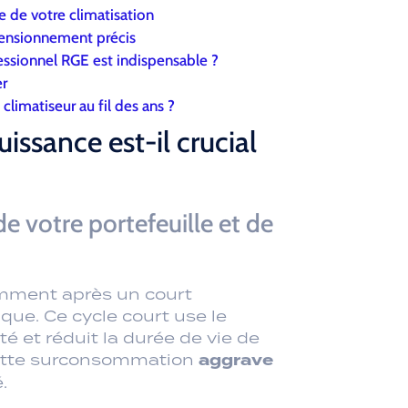
climatiseur au fil des ans ?
issance est-il crucial
 votre portefeuille et de
emment après un court
ique. Ce cycle court use le
é et réduit la durée de vie de
aggrave
 cette surconsommation
.
un
iminer l’humidité. Résultat :
ent gênant dans les logements
e d’une surconsommation