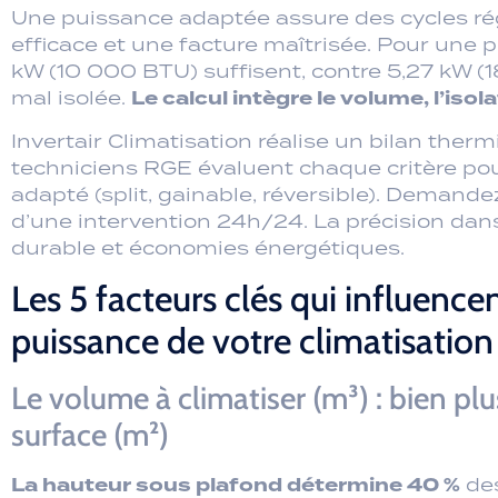
Invertair Climatisation réalise un bilan ther
techniciens RGE évaluent chaque critère 
adapté (split, gainable, réversible). Demande
d’une intervention 24h/24. La précision dans 
durable et économies énergétiques.
Les 5 facteurs clés qui influencen
puissance de votre climatisation
Le volume à climatiser (m³) : bien pl
surface (m²)
La hauteur sous plafond détermine 40 %
des
pièce de 20 m² à 3,20 m de hauteur contient
en plus qu’à 2,50 m. Utilisez Volume = Surfa
sous-estimation. Les combles aménagés av
ajustement de +10 % de puissance.